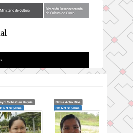
al
s
ayci Sebastian Urquia
Nimia Acho Rios
C.NN Sepahua
CC.NN Sepahua