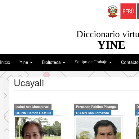
Diccionario virtu
YINE
Inicio
Yine
Biblioteca
Contacto
Equipo de Trabajo
Ucayali
Isabel Aro Manchinari
Fernando Pablino Pizango
D
CC.NN Ramón Castilla
CC.NN San Fernando
C