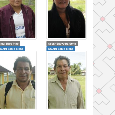
lmer Rios Pino
Oscar Saavedra Soria
C.NN Santa Elena
CC.NN Santa Elena